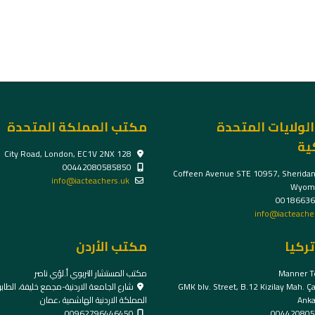
لولايات المتحدة
مكتب المملكة المتحدة
ية
128 City Road, London, EC1V 2NX
00442080585850
1309 Coffeen Avenue STE 10957, Sheridan
info@iacteachers.uk
Wyomi
00186636
info@iacteacher
ركيا
مكتب الأردن
Manner T
مكتب المستشار التربوي أ.لؤي ناصر
GMK blv. Street, B.12 Kizilay Mah. Ç
شارع الجامعة الاردنية-مجمع خليفة، الطابق ال
Anka
المملكة الاردنية الهاشمية ،عمان
00962796446450
004420805