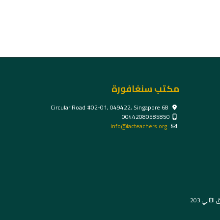
مكتب سنغافورة
68 Circular Road #02-01, 049422, Singapore
00442080585850
info@iacteachers.org
ثاني 203