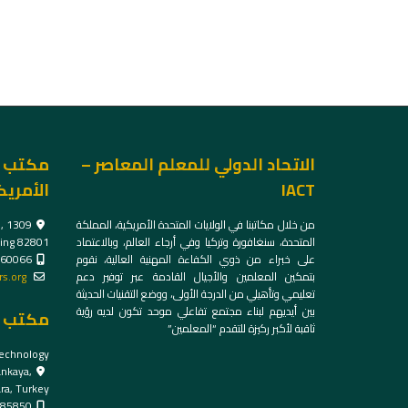
الاتحاد الدولي للمعلم المعاصر –
مكتب ا
IACT
الأمريك
من خلال مكاتبنا في الولايات المتحدة الأمريكية، المملكة
,
المتحدة، سنغافورة وتركيا وفي أرجاء العالم، وبالاعتماد
ng 82801
على خبراء من ذوي الكفاءة المهنية العالية، نقوم
60066
بتمكين المعلمين والأجيال القادمة عبر توفير دعم
s.org
تعليمي وتأهيلي من الدرجة الأولى، ووضع التقنيات الحديثة
بين أيديهم لبناء مجتمع تفاعلي موحد تكون لديه رؤية
مكتب ت
ثاقبة لأكبر ركيزة للتقدم “المعلمين”
echnology
ankaya,
ra, Turkey
85850