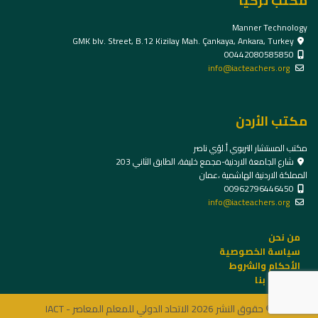
مكتب تركيا
Manner Technology
GMK blv. Street, B.12 Kizilay Mah. Çankaya, Ankara, Turkey
00442080585850
info@iacteachers.org
مكتب الأردن
مكتب المستشار التربوي أ.لؤي ناصر
شارع الجامعة الاردنية-مجمع خليفة، الطابق الثاني 203
المملكة الاردنية الهاشمية ،عمان
00962796446450
info@iacteachers.org
من نحن
سياسة الخصوصية
الأحكام والشروط
الاتصال بنا
© حقوق النشر 2026 الاتحاد الدولي للمعلم المعاصر - IACT