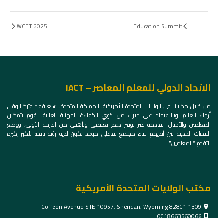
WCET 2025
Education Summit
الاتحاد الدولي للمعلم المعاصر – IACT
من خلال مكاتبنا في الولايات المتحدة الأمريكية، المملكة المتحدة، سنغافورة وتركيا وفي
أرجاء العالم، وبالاعتماد على خبراء من ذوي الكفاءة المهنية العالية، نقوم بتمكين
المعلمين والأجيال القادمة عبر توفير دعم تعليمي وتأهيلي من الدرجة الأولى، ووضع
التقنيات الحديثة بين أيديهم لبناء مجتمع تفاعلي موحد تكون لديه رؤية ثاقبة لأكبر ركيزة
للتقدم “المعلمين”
مكتب الولايات المتحدة الأمريكية
1309 Coffeen Avenue STE 10957, Sheridan, Wyoming 82801
0018663660066