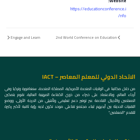
Website:
https://educationconference.i
nfo/
Engage and Learn
2nd World Conference on Education
الاتحاد الدولي للمعلم المعاصر – IACT
من خلال مكاتبنا في الولايات المتحدة الأمريكية، المملكة المتحدة، سنغافورة وتركيا وفي
أرجاء العالم، وبالاعتماد على خبراء من ذوي الكفاءة المهنية العالية، نقوم بتمكين
المعلمين والأجيال القادمة عبر توفير دعم تعليمي وتأهيلي من الدرجة الأولى، ووضع
التقنيات الحديثة بين أيديهم لبناء مجتمع تفاعلي موحد تكون لديه رؤية ثاقبة لأكبر ركيزة
للتقدم “المعلمين”