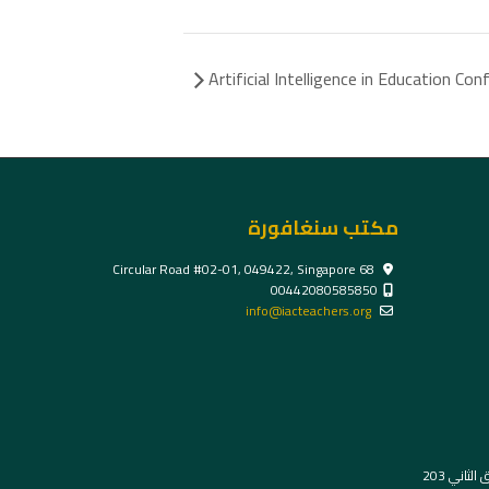
Artificial Intelligence in Education Co
مكتب سنغافورة
68 Circular Road #02-01, 049422, Singapore
00442080585850
info@iacteachers.org
ثاني 203