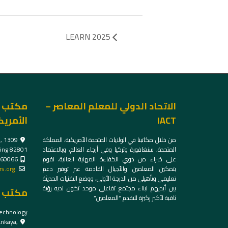
LEARN 2025
الاتحاد الدولي للمعلم المعاصر –
مكتب ا
IACT
الأمريك
من خلال مكاتبنا في الولايات المتحدة الأمريكية، المملكة
,
المتحدة، سنغافورة وتركيا وفي أرجاء العالم، وبالاعتماد
ng 82801
على خبراء من ذوي الكفاءة المهنية العالية، نقوم
60066
بتمكين المعلمين والأجيال القادمة عبر توفير دعم
s.org
تعليمي وتأهيلي من الدرجة الأولى، ووضع التقنيات الحديثة
بين أيديهم لبناء مجتمع تفاعلي موحد تكون لديه رؤية
مكتب ت
ثاقبة لأكبر ركيزة للتقدم “المعلمين”
echnology
ankaya,