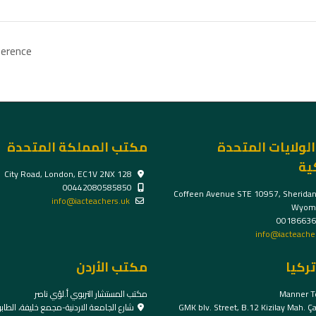
nference
لولايات المتحدة
مكتب المملكة المتحدة
ية
128 City Road, London, EC1V 2NX
00442080585850
1309 Coffeen Avenue STE 10957, Sheridan
info@iacteachers.uk
Wyomi
00186636
info@iacteacher
ركيا
مكتب الأردن
Manner T
مكتب المستشار التربوي أ.لؤي ناصر
GMK blv. Street, B.12 Kizilay Mah. Ç
شارع الجامعة الاردنية-مجمع خليفة، الطابق ال