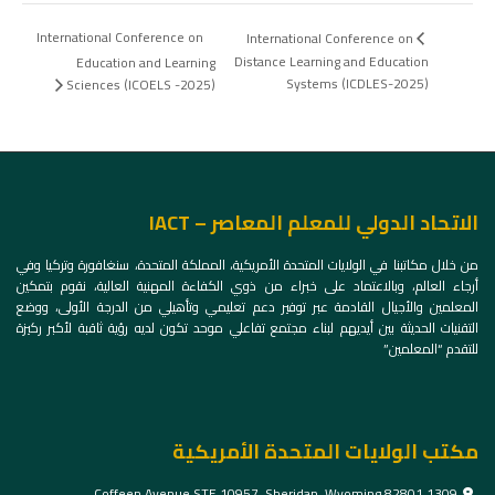
International Conference on
International Conference on
Distance Learning and Education
Education and Learning
Systems (ICDLES-2025)
Sciences (ICOELS -2025)
الاتحاد الدولي للمعلم المعاصر – IACT
من خلال مكاتبنا في الولايات المتحدة الأمريكية، المملكة المتحدة، سنغافورة وتركيا وفي
أرجاء العالم، وبالاعتماد على خبراء من ذوي الكفاءة المهنية العالية، نقوم بتمكين
المعلمين والأجيال القادمة عبر توفير دعم تعليمي وتأهيلي من الدرجة الأولى، ووضع
التقنيات الحديثة بين أيديهم لبناء مجتمع تفاعلي موحد تكون لديه رؤية ثاقبة لأكبر ركيزة
للتقدم “المعلمين”
مكتب الولايات المتحدة الأمريكية
1309 Coffeen Avenue STE 10957, Sheridan, Wyoming 82801