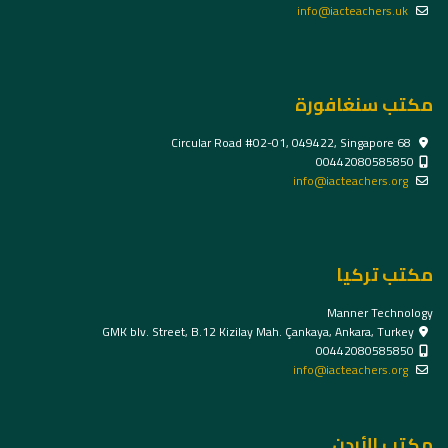
info@iacteachers.uk
مكتب سنغافورة
68 Circular Road #02-01, 049422, Singapore
00442080585850
info@iacteachers.org
مكتب تركيا
Manner Technology
GMK blv. Street, B.12 Kizilay Mah. Çankaya, Ankara, Turkey
00442080585850
info@iacteachers.org
مكتب الأردن