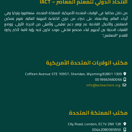
الاتحاد الدولي للمعلم المعاصر – IACT
من خلال مكاتبنا في الولايات المتحدة الأمريكية، المملكة المتحدة، سنغافورة وتركيا وفي
أرجاء العالم، وبالاعتماد على خبراء من ذوي الكفاءة المهنية العالية، نقوم بتمكين
المعلمين والأجيال القادمة عبر توفير دعم تعليمي وتأهيلي من الدرجة الأولى، ووضع
التقنيات الحديثة بين أيديهم لبناء مجتمع تفاعلي موحد تكون لديه رؤية ثاقبة لأكبر ركيزة
للتقدم “المعلمين”
مكتب الولايات المتحدة الأمريكية
1309 Coffeen Avenue STE 10957, Sheridan, Wyoming 82801
0018663660066
info@iacteachers.org
مكتب المملكة المتحدة
128 City Road, London, EC1V 2NX
00442080585850