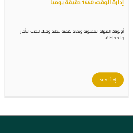
إدارة الوقت: 1440 دقيقة يوميا
أولويات المهام المطلوبة وتعلم كيفية تنظيم وقتك لتجنب التأخير
والمماطلة.
إقرأ المزيد