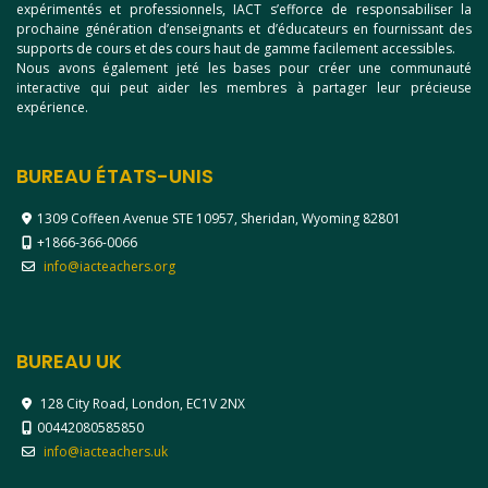
expérimentés et professionnels, IACT s’efforce de responsabiliser la
prochaine génération d’enseignants et d’éducateurs en fournissant des
supports de cours et des cours haut de gamme facilement accessibles.
Nous avons également jeté les bases pour créer une communauté
interactive qui peut aider les membres à partager leur précieuse
expérience.
BUREAU ÉTATS-UNIS
1309 Coffeen Avenue STE 10957, Sheridan, Wyoming 82801
+1866-366-0066
info@iacteachers.org
BUREAU UK
128 City Road, London, EC1V 2NX
00442080585850
info@iacteachers.uk