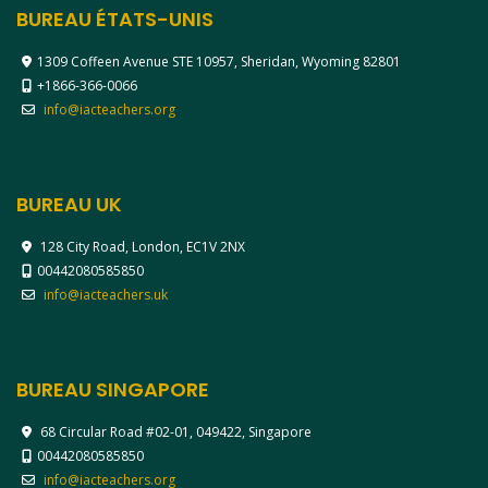
BUREAU ÉTATS-UNIS
1309 Coffeen Avenue STE 10957, Sheridan, Wyoming 82801
+1866-366-0066
info@iacteachers.org
BUREAU UK
128 City Road, London, EC1V 2NX
00442080585850
info@iacteachers.uk
BUREAU SINGAPORE
68 Circular Road #02-01, 049422, Singapore
00442080585850
info@iacteachers.org