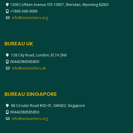
1309 Coffeen Avenue STE 10957, Sheridan, Wyoming 82801
+1866-366-0066
info@iacteachers.org
BUREAU UK
128 City Road, London, EC1V 2NX
00442080585850
info@iacteachers.uk
BUREAU SINGAPORE
68 Circular Road #02-01, 049422, Singapore
00442080585850
info@iacteachers.org