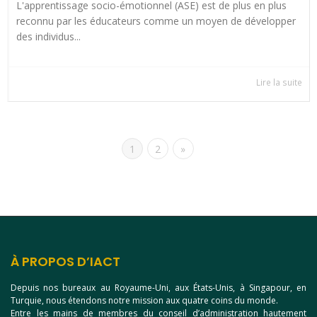
L'apprentissage socio-émotionnel (ASE) est de plus en plus
reconnu par les éducateurs comme un moyen de développer
des individus...
Lire la suite
1
2
»
À PROPOS D’IACT
Depuis nos bureaux au Royaume-Uni, aux États-Unis, à Singapour, en
Turquie, nous étendons notre mission aux quatre coins du monde.
Entre les mains de membres du conseil d’administration hautement