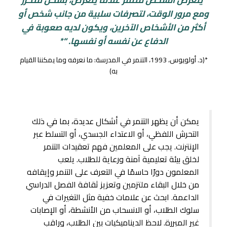
“يتعرض الشخص للتنمر عندما يتعرض، بشكل متكرر
ومع مرور الوقت، لتصرفات سلبية من جانب شخص أو
أكثر من الأشخاص الآخرين، ويكون لديه صعوبة في
الدفاع عن نفسه أو نفسها. “*
*(د. أولويوس، 1993،
التنمر في المدرسة: ما نعرفه وما يمكننا القيام
به
)
يمكن أن يظهر التنمر في أشكال عديدة، بما في ذلك
التحرش اللفظي، أو الاعتداء الجسدي، أو التسلط عبر
الإنترنت. يجب على المعلمين فهم تعقيدات التنمر
لخلق بيئة تعليمية آمنة ورعاية للطلاب. يلعب
المعلمون دورًا حاسمًا في التعرف على التنمر وإيقافه
من خلال البقاء ملتزمين وتعزيز ثقافة الفصل الدراسي
الداعمة. ابحث عن علامات خفية مثل التغيرات في
سلوك الطلاب، أو الانسحاب من الأنشطة، أو الإصابات
غير المبررة. لاحظ الديناميكيات بين الطلاب، وراقب