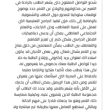
شجع التواصل المفتوح حتى يشعر الطلاب بالراحة في
التعبير عن مخاوفهم والإبلاغ عن التنمر. حدد بوضوح
توقعات سلوكية تتمحور حول اللطف والشمولية.
بالإضافة إلى ذلك، فإن تنفيذ البرامج التعليمية التي
تعمل على تنمية التعاطف، وحل النزاعات، والتعلم
الاجتماعي العاطفي يمكن أن يحسن ديناميكيات
الفصل الدراسي بشكل كبير. إن تعزيز التفاهم
والتعاطف بين الطلاب يمكّن المعلمين من خلق مناخ
يردع التنمر بشكل فعال، وفي بعض الأحيان قد يكون
استحداثك لعنوان بريد إلكتروني وإبلاغ الطلبة به حلا
جيدا لتواصل الطلبة معك بخصوص ما يتعرضون له،
لكن هذا يتطلب منك تأكيدا متكررا والتزاما صارما
بالحفاظ على السرية التي استأمنك عليها من يتعرض
للتنمر. ومن خلال هذا الإيميل يمكن للطالب أن يخبرك
على الأقل بأنه يشعر بالتنمر، وقد يحدد لك الطالب أو
مجموعة الطلبة الذين يتنمرون عليه، وكيفية ممارسة
ذلك التنمر وهو ما يجعلك قادرا على فهم الحالة
وبالتالي تستطيع التعامل معها بطريقة غير مباشرة ولا