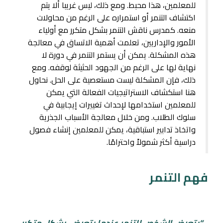
للمعلمين، هذا محبط. ومع ذلك، ليس غريبا ألا يتم
اكتشاف التنمر أو استمراره على الرغم من محاولات
منعه. كمدرس ناقش التنمر بشكل متكرر مع أولياء
الأمور والإداريين، تعلمت أهمية الاتساق في معالجة
هذه المشكلة. يمكن أن يستمر التنمر في دورة لا
نهاية لها على الرغم من الجهود الحثيثة لوقفه. ومع
ذلك، فإن المشكلة ليست مستعصية على الحل. نحاول
هنا استكشاف الاستراتيجيات الفعالة التي يمكن
للمعلمين استخدامها لإحداث تغييرات إيجابية في
سلوك الطلاب. ومن خلال معالجة الأسباب الجذرية
واتخاذ تدابير استباقية، يمكن للمعلمين إنشاء فصول
دراسية أكثر شمولاً واحترامًا.
فهم التنمر