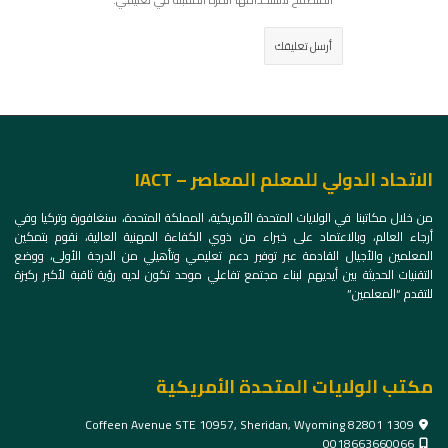
الاتحاد الدولي للمعلم المعاصر – IACT
من خلال مكاتبنا في الولايات المتحدة الأمريكية، المملكة المتحدة، سنغافورة وتركيا وفي
أرجاء العالم، وبالاعتماد على خبراء من ذوي الكفاءة المهنية العالية، نقوم بتمكين
المعلمين والأجيال القادمة عبر توفير دعم تعليمي وتأهيلي من الدرجة الأولى، ووضع
التقنيات الحديثة بين أيديهم لبناء مجتمع تفاعلي موحد تكون لديه رؤية ثاقبة لأكبر ركيزة
للتقدم “المعلمين”
مكتب الولايات المتحدة الأمريكية
1309 Coffeen Avenue STE 10957, Sheridan, Wyoming 82801
0018663660066