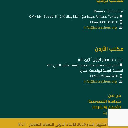
مكتب تركيا
Manner Technology
GMK blv. Street, B.12 Kizilay Mah. Çankaya, Ankara, Turkey
00442080585850
info@iacteachers.org
مكتب الأردن
مكتب المستشار التربوي أ.لؤي ناصر
شارع الجامعة الاردنية-مجمع خليفة، الطابق الثاني 203
المملكة الاردنية الهاشمية ،عمان
00962796446450
info@iacteachers.org
من نحن
سياسة الخصوصية
الأحكام والشروط
الاتصال بنا
© حقوق النشر 2026 الاتحاد الدولي للمعلم المعاصر - IACT