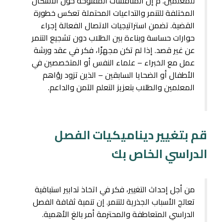
للمعلمين. م إن المناقشات المفتوحة حول الأشكال
المختلفة للتنمر والتداعيات المحتملة تعكس خطورة
القضية. تضمن استراتيجيات الاتصال الفعالة إجراء
حوارات حساسة وبناءة بين الطلاب دون تشجيع التنمر
عن غير قصد. إذا لم تكن مجهزًا، فكر في عقد ورشة
عمل مع الخبراء – علماء النفس أو المتخصصين في
الأطفال أو الضحايا السابقين – الذين تزود رؤاهم
المعلمين والطلاب بتعزيز التعلم الآمن والداعم.
قم بتغيير ديناميكيات الفصل
الدراسي الخاص بك
من أجل إحداث التغيير، فكر في اتخاذ تدابير استباقية
تعالج الأسباب الجذرية للتنمر. إن تنمية ثقافة الفصل
الدراسي المتعاطفة والمحترمة أمر بالغ الأهمية.